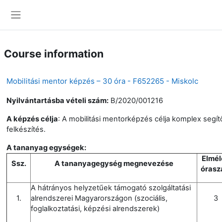
Skip to main content
Side panel
Course information
Mobilitási mentor képzés – 30 óra - F652265 - Miskolc
Nyilvántartásba vételi szám:
B/2020/001216
A képzés célja
: A mobilitási mentorképzés célja komplex segí
felkészítés.
A tananyag egységek:
Elmél
Ssz.
A tananyagegység megnevezése
óras
A hátrányos helyzetűek támogató szolgáltatási
1.
alrendszerei Magyarországon (szociális,
3
foglalkoztatási, képzési alrendszerek)