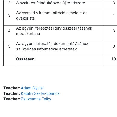
2.
A szak- és felnőttképzés új rendszere
3
Az asszertív kommunikáció elmélete és
3.
1
gyakorlata
Az egyéni fejlesztési terv összeállításának
4.
3
módszertana
Az egyéni fejlesztés dokumentálásához
5.
0
szükséges informatikai ismeretek
Összesen
10
Teacher:
Ádám Gyulai
Teacher:
Katalin Szelei-Lőrincz
Teacher:
Zsuzsanna Telky