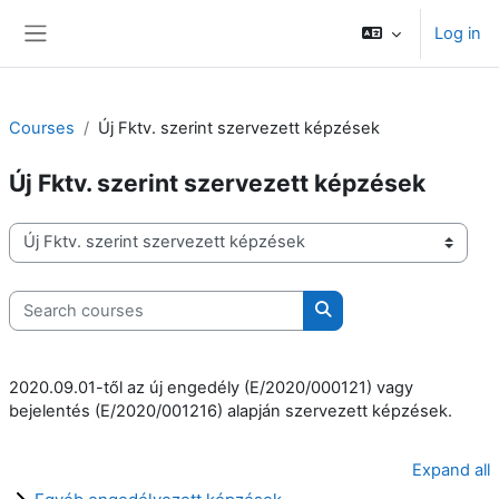
Skip to main content
Log in
Side panel
Courses
Új Fktv. szerint szervezett képzések
Új Fktv. szerint szervezett képzések
Course categories
Search courses
Search courses
2020.09.01-től az új engedély (E/2020/000121) vagy
bejelentés (E/2020/001216) alapján szervezett képzések.
Expand all