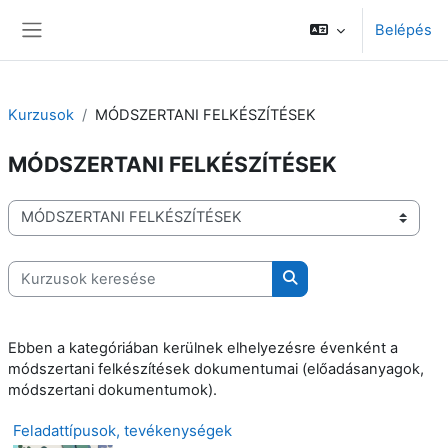
Tovább a fő tartalomhoz
Belépés
Oldalpanel
Kurzusok
MÓDSZERTANI FELKÉSZÍTÉSEK
MÓDSZERTANI FELKÉSZÍTÉSEK
Kurzuskategóriák
Kurzusok keresése
Kurzusok keresése
Ebben a kategóriában kerülnek elhelyezésre évenként a
módszertani felkészítések dokumentumai (előadásanyagok,
módszertani dokumentumok).
Feladattípusok, tevékenységek